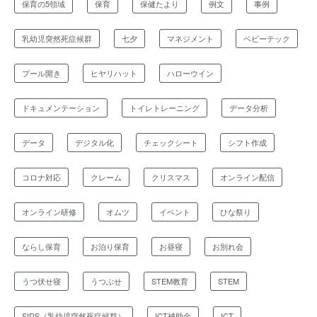
保育の5領域
保育
保健たより
例文
事例
乳幼児突然死症候群
七夕
マネジメント
ベビーテック
プール開き
ヒヤリハット
ハローウイン
ドキュメンテーション
トイレトレーニング
データ分析
データ
デジタル化
チェックシート
シフト作成
コロナ対応
クレーム
クリスマス
オンライン配信
オンライン研修
オムツ
イベント
ひな祭り
ならし保育
お泊り保育
お昼寝
お別れ会
うつ伏せ寝
うつぶせ
STEM教育
STEM
SIDS（乳幼児突然死症候群）
ICT補助金
ICT