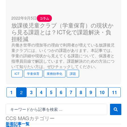
2022年9月5日
コラム
放課後児童クラブ（学童保育）の現状か
ら見る課題とは？ICT化で課題解決・負
担軽減
共働き世帯の増加等の理由で利用者が増えている放課後児
童クラブには、いくつかの課題があります。本記事では、
学童の詳細や現状から見えてくる課題について、保護者と
指導員目線で解説しています。課題解決のための方法につ
いて知りたい方は、ぜひチェックしてください。
ICT
学童保育
業務効率化
課題
1
2
3
4
5
6
7
8
9
10
11
S
e
CCS MAGカテゴリー
a
r
新着記事一覧