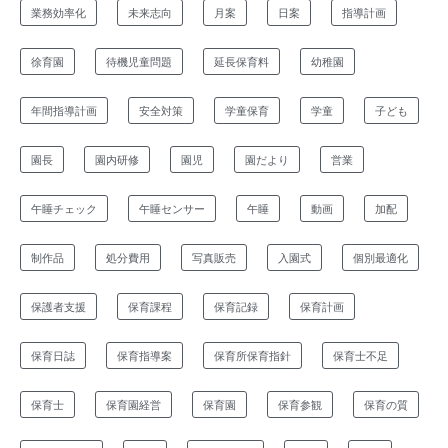
業務効率化
未来志向
月案
日案
指導計画
徐育園
待機児童問題
延長保育料
幼稚園
年間指導計画
安全対策
学童保育
学童
子ども
園長
園内研修
園児
園だより
営業
午睡チェック
午睡センサー
午睡
動画
加配
制作品
処分費用
写真販売
入園式
個別最適化
保護者支援
保育課程
保育記録
保育計画
保育日誌
保育指導案
保育所保育指針
保育士不足
保育士
保育園経営
保育園
保育参観
保育の質