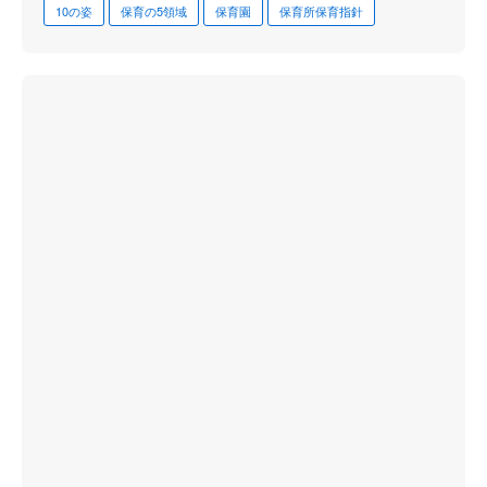
10の姿
保育の5領域
保育園
保育所保育指針