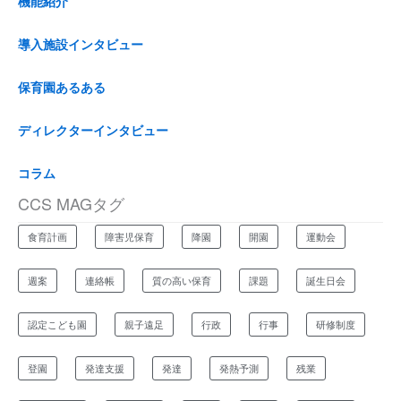
機能紹介
c
h
...
導入施設インタビュー
保育園あるある
ディレクターインタビュー
コラム
CCS MAGタグ
食育計画
障害児保育
降園
開園
運動会
週案
連絡帳
質の高い保育
課題
誕生日会
認定こども園
親子遠足
行政
行事
研修制度
登園
発達支援
発達
発熱予測
残業