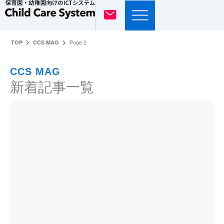
内
容
を
Page 2
TOP
CCS MAG
ス
キ
CCS MAG
ッ
新着記事一覧
プ