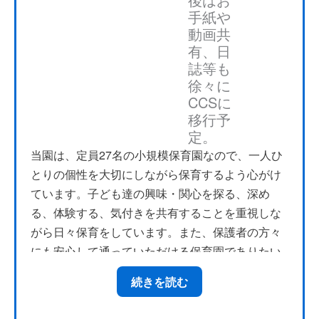
しておりますが、突発的事 案発生時（コロナ発生
手紙や
や停電等）に一斉メールで連絡できることも業務
動画共
軽減に繋がっています。また、職員の出退勤もCC
有、日
Sにて管理しており、出力した出退勤簿（エクセ
誌等も
ルシート）を給与計算にも活用してい ます。今後
徐々に
は、さらなる業務簡略化にむけて、機能の把握を
CCSに
していきたいと考えています。
移行予
定。
当園は、定員27名の小規模保育園なので、一人ひ
とりの個性を大切にしながら保育するよう心がけ
ています。子ども達の興味・関心を探る、深め
る、体験する、気付きを共有することを重視しな
がら日々保育をしています。また、保護者の方々
にも安心して通っていただける保育園でありたい
という思いから、コミュニケーションを通して信
続きを読む
頼関係を築くことを大事にしています。その中
で、各ご家庭のお子様に対する願いや思いを汲み