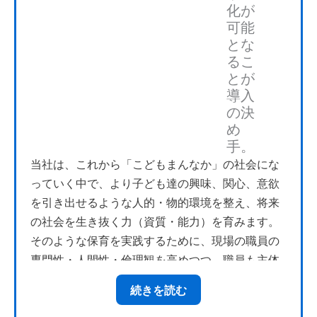
化が
例を共有・展開していくことが、保育の質を高め
可能
ると考えています。
とな
るこ
とが
導入
の決
め
手。
当社は、これから「こどもまんなか」の社会にな
っていく中で、より子ども達の興味、関心、意欲
を引き出せるような人的・物的環境を整え、将来
の社会を生き抜く力（資質・能力）を育みます。
そのような保育を実践するために、現場の職員の
専門性・人間性・倫理観を高めつつ、職員も主体
的に取り組み、楽しく保育が出来るような組織作
続きを読む
りや働きやすい環境作りに取り組んでいます。