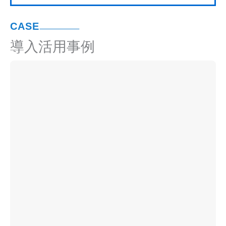
取り、対話を重ねたうえで、保護者の皆様の気持
ちを保育に反映できるよう努めています。
CASE
導入活用事例
CCS導入前、他社の製品を使用していたのです
が、費用が高いため、低コストで利用できるシス
テムを探していました。シンプルなシステムとお
手頃な料金プランが導入の決め手です。現在は、
登降園の管理機能のみ利用しており、子ども達の
出欠確認だけでなく、保育料作成にも役立ってい