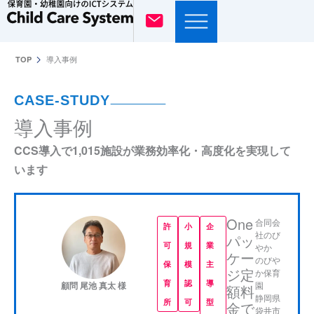
内
容
を
導入事例
TOP
ス
キ
CASE-STUDY
ッ
導入事例
プ
CCS導入で1,015施設が業務効率化・高度化を実現して
います
One
合同会
許
小
企
社のび
パッ
可
規
業
やか
ケー
のびや
保
模
主
ジ定
か保育
育
認
導
園
顧問 尾池 真太 様
額料
静岡県
所
可
型
金で
袋井市