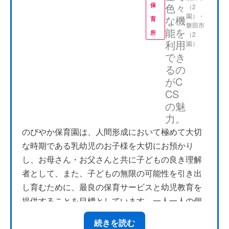
色々
保
（2
園）・
な機
育
磐田市
能を
所
（2
利用
園）
でき
るの
がC
CS
の魅
力。
のびやか保育園は、人間形成において極めて大切
な時期である乳幼児のお子様を大切にお預かり
し、お母さん・お父さんと共に子どもの良き理解
者として、また、子どもの無限の可能性を引き出
し育むために、最良の保育サービスと幼児教育を
提供することを目標としています。一人一人の個
性を大切に、”待つ保育”と”誉める保育”でのびやか
続きを読む
な育ちを応援していきます。