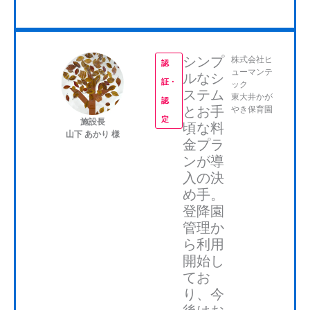
化による請求書業務、職員の時間管理等、園長・
からは保育帳票やワークスケジューリングの使用
副園長が手作業でするには限界があった中で、市
を進めていきます。
より助成を受けられる可能性があること から、IC
シンプ
株式会社ヒ
認
Tの導入を検討しました。
ューマンテ
ルなシ
証・
ック
ステム
東大井かが
認
とお手
やき保育園
定
施設長
頃な料
山下 あかり 様
金プラ
ンが導
入の決
め手。
登降園
管理か
ら利用
CCS決定の決め手になったのは、保育に特化して
開始し
いてカリキュラム等にも役立つという園長の意見
てお
り、今
です。現在は、基本的に園児の登降園管理に使用
後はお