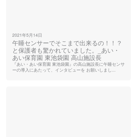
ます。出席簿を印刷する際、ごく稀に修正が必要
な箇所があるので、そこが改善されたらより便利
だなと感じています。今後は、お手紙や子ども達
の動画の共有や日誌等も徐々にCCSに移行できた
2021年5月14日
らと考えています。
午睡センサーでそこまで出来るの！！？
と保護者も驚かれていました。_あい・
あい保育園 東池袋園 高山施設長
『あい・あい保育園 東池袋園』の高山施設長に午睡センサ
ーの導入にあたって、インタビューを お願いしまし...