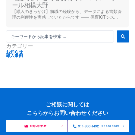
ール相模大野
【導入のきっかけ】前職の経験から、データによる書類管
理の利便性を実感していたからです ―― 保育ICTシス...
S
e
カテゴリー
a
r
お知らせ
導入事例
c
h
...
ご相談に関しては
こちらからお問い合わせください