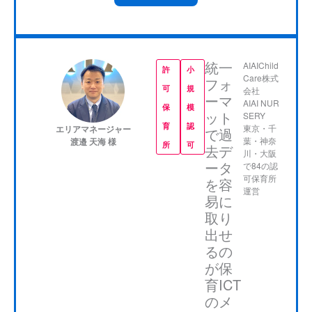
統一
AIAIChild
許
小
Care株式
フォ
可
規
会社
ーマ
AIAI NUR
保
模
ット
SERY
育
認
東京・千
エリアマネージャー
で過
葉・神奈
渡邉 天海 様
所
可
去デ
川・大阪
ータ
で84の認
可保育所
を容
CCSについては、Oneパッケージで、色々な機能
運営
易に
を全て割安な定額料金で利用できる点が一番の導
取り
入動機です。当社は、異なる業態の4つの施設を運
出せ
営していますが、2019年から段階的にCCSを導入
るの
し、現在は4園全てでCCSを導入しています。現
が保
在は、園児の登降園記録、保育計画作成、保護者
育ICT
のメ
向け連絡メール、午睡チェック、延長料金計算と