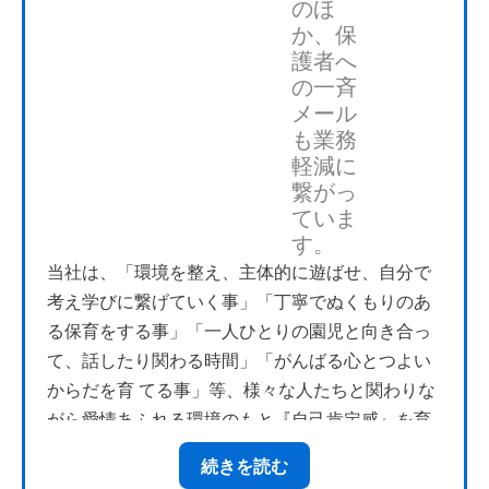
のほ
か、保
護者へ
の一斉
メール
も業務
軽減に
繋がっ
ていま
す。
当社は、「環境を整え、主体的に遊ばせ、自分で
また、ワークスケジューリングの機能を導入する
考え学びに繋げていく事」「丁寧でぬくもりのあ
ことにより、保育士の配置を可視化し、より適正
る保育をする事」「一人ひとりの園児と向き合っ
な配置を実現できることが決め手となりました。2
て、話したり関わる時間」「がんばる心とつよい
022年9月に全園導入したため、まずは保護者の利
からだを育 てる事」等、様々な人たちと関わりな
便性を高めるための機能とそれに関連した機能
がら愛情あふれる環境のもと『自己肯定感』を育
（連絡帳アプリ、登降園打刻、保護者への一斉送
む保育を大切にしています。 認定こども園に移行
信、欠席連絡やお迎えの時間変更等のお知らせ、
続きを読む
するにあたり，園児の登降園管理、利用料の細分
午睡チェック）を先行して活用しています。これ