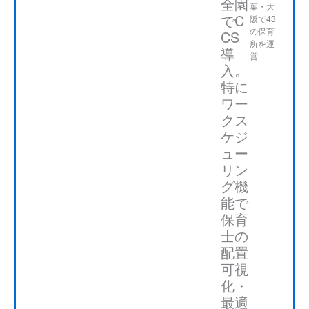
全園
葉・大
長、エリアマネージャーという様々な立場でCCS
でC
阪で43
を利用してきています。紙で事務作業をしていた
の保育
CS
所を運
頃と比べると、統一されたフォーマットで過去デ
導
営
ータを容易に取り出せるメリットは大きく、保育I
入。
特に
CTは当社の日常業務に根付いています。
ワー
クス
保育ICTの第一ステップは保育士の負担軽減です
ケジ
が、その次のステップは、業務効率化で生まれた
ュー
ゆとりで子どもとの関わりを増やすこと、蓄積さ
リン
れたデータを分析し保育の質に還元していくこと
グ機
だと思います。保育士は日誌・連絡帳に追われる
能で
毎日ですが、その作業は子どもそれぞれの姿をと
保育
士の
らえる大事なプロセスです。しかし、手書きだと
配置
保育士個人で完結した整理に過ぎません。保育ICT
可視
を活用することで蓄積したデータを参考にできる
化・
他、複数名が同じものを見て、その子にとって一
最適
番良い保育（保育の個別最適化）を議論し、好事