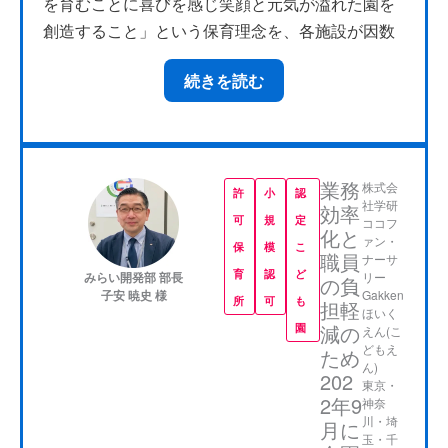
を育むことに喜びを感じ笑顔と元気が溢れた園を
創造すること」という保育理念を、各施設が因数
分解して保育士それぞれの行動レベルまで落とし
続きを読む
込むことを徹底しています。
業務
株式会
許
小
認
社学研
効率
可
規
定
ココフ
化と
ァン・
保
模
こ
職員
ナーサ
育
認
ど
リー
みらい開発部 部長
の負
Gakken
子安 暁史 様
所
可
も
担軽
ほいく
減の
園
えん(こ
どもえ
ため
CCSに関しては、AIAIグループ直営施設として開
ん)
202
発段階から先行導入しており、最も厳しいユーザ
東京・
2年9
神奈
ーとして現場の声を開発者にフィードバックして
川・埼
月に
います。私自身も、一般保育士、施設長、母店
玉・千