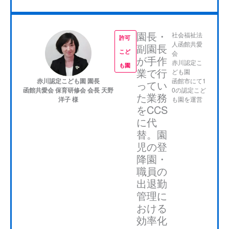
園長・
社会福祉法
許可
人函館共愛
副園長
こど
会
が手作
赤川認定こ
も園
業で行
ども園
函館市にて1
赤川認定こども園 園長
ってい
0の認定こど
函館共愛会 保育研修会 会長 天野
た業務
も園を運営
洋子 様
をCCS
に代
保育ICT導入以前は、多くの種類がある保育帳票の
替。園
作成にかなり時間がかかり、保育士の業務負担に
児の登
なっていたため、ICTを活用して業務効率化と職員
降園・
の負担軽減を検討していました。CCSは各種保育
職員の
帳票がシステム上で作成できることに加え、登降
出退勤
園の管理～延長保育料の徴収、保護者の方々との
管理に
おける
連絡帳のやり取りや一斉送信など、数多くの機能
効率化
が搭載されています。