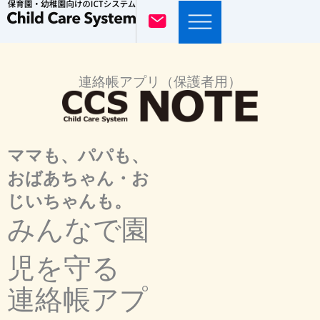
内
容
を
ス
連絡帳アプリ（保護者用）
キ
ッ
プ
ママも、パパも、
おばあちゃん・お
じいちゃんも。
みんなで園
児を守る
連絡帳アプ