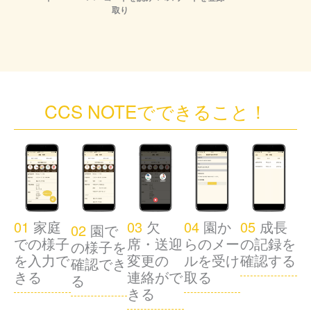
取り
CCS NOTEで
できること！
01
家庭
03
欠
04
園か
05
成長
02
園で
での様子
席・送迎
らのメー
の記録を
の様子を
を入力で
変更の
ルを受け
確認する
確認でき
きる
連絡がで
取る
る
きる