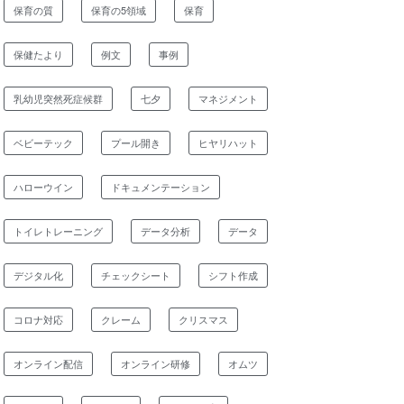
保育の質
保育の5領域
保育
保健たより
例文
事例
乳幼児突然死症候群
七夕
マネジメント
ベビーテック
プール開き
ヒヤリハット
ハローウイン
ドキュメンテーション
トイレトレーニング
データ分析
データ
デジタル化
チェックシート
シフト作成
コロナ対応
クレーム
クリスマス
オンライン配信
オンライン研修
オムツ