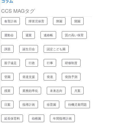
コラム
CCS MAGタグ
食育計画
障害児保育
降園
開園
運動会
週案
連絡帳
質の高い保育
課題
誕生日会
認定こども園
親子遠足
行政
行事
研修制度
登園
発達支援
発達
発熱予測
残業
業務効率化
未来志向
月案
日案
指導計画
徐育園
待機児童問題
延長保育料
幼稚園
年間指導計画