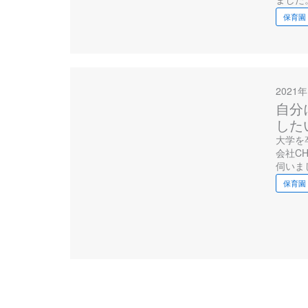
保育園
2021
自分
した
大学を
会社C
伺いま
保育園