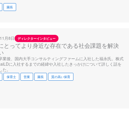
園長
年11月8日
ディレクターインタビュー
にとってより身近な存在である社会課題を解決
い
卒業後、国内大手コンサルティングファームに入社した福永氏。株式
HaiLDに入社するまでの経緯や入社したきっかけについて詳しく話を
した。
保育士
営業
園長
質の高い保育