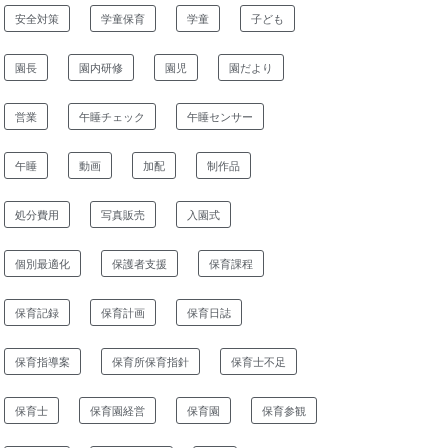
安全対策
学童保育
学童
子ども
園長
園内研修
園児
園だより
営業
午睡チェック
午睡センサー
午睡
動画
加配
制作品
処分費用
写真販売
入園式
個別最適化
保護者支援
保育課程
保育記録
保育計画
保育日誌
保育指導案
保育所保育指針
保育士不足
保育士
保育園経営
保育園
保育参観