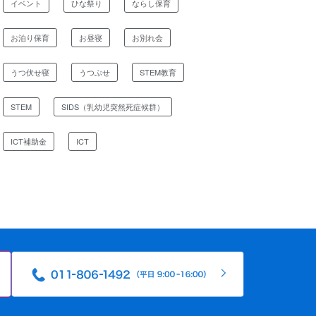
イベント
ひな祭り
ならし保育
お泊り保育
お昼寝
お別れ会
うつ伏せ寝
うつぶせ
STEM教育
STEM
SIDS（乳幼児突然死症候群）
ICT補助金
ICT