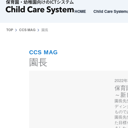
内
容
HOME
Child Care Syst
HOME
Child Care Syst
を
ス
TOP
CCS MAG
園長
キ
ッ
プ
CCS MAG
園長
2022
保育
～新
園長先
ディン
もので
園長先
た目標
ました