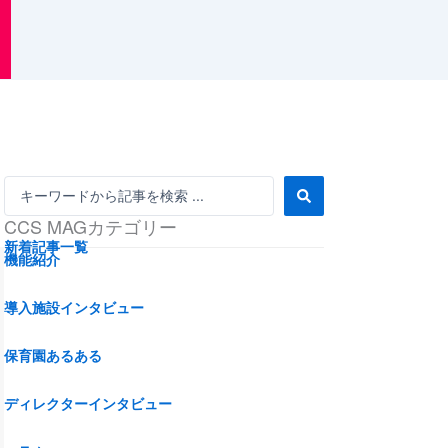
S
e
CCS MAGカテゴリー
a
r
新着記事一覧
機能紹介
c
h
...
導入施設インタビュー
保育園あるある
ディレクターインタビュー