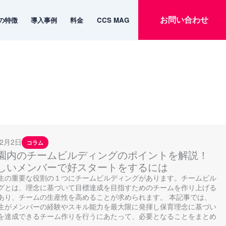
お問い合わせ
emの特徴
導入事例
料金
CCS MAG
お問い合わせ
emの特徴
導入事例
料金
CCS MAG
年2月2日
コラム
園内のチームビルディングのポイントを解説！
しいメンバーで好スタートをするには
生の重要な役割の１つにチームビルディングがあります。チームビル
グとは、理念に基づいて目標達成を目指すためのチームを作り上げる
あり、チームの生産性を高めることが求められます。 本記事では、
生がメンバーの経験やスキル能力を最大限に発揮し保育理念に基づい
を達成できるチーム作りを行うにあたって、必要となることをまとめ
。