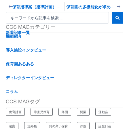
Prev
Next
保育指導案（指導計画）の添削をするときに気をつけたいこと～主任保育士のお仕事（１）
保育園の多機能化が求められる時代に、今できることをやる。～AIAIの事例を紹介
S
e
CCS MAGカテゴリー
a
r
新着記事一覧
機能紹介
c
h
...
導入施設インタビュー
保育園あるある
ディレクターインタビュー
コラム
CCS MAGタグ
食育計画
障害児保育
降園
開園
運動会
週案
連絡帳
質の高い保育
課題
誕生日会