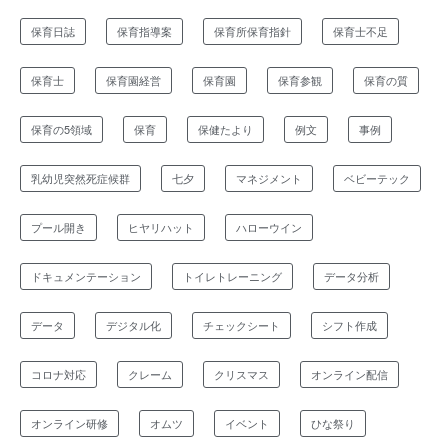
保育日誌
保育指導案
保育所保育指針
保育士不足
保育士
保育園経営
保育園
保育参観
保育の質
保育の5領域
保育
保健たより
例文
事例
乳幼児突然死症候群
七夕
マネジメント
ベビーテック
プール開き
ヒヤリハット
ハローウイン
ドキュメンテーション
トイレトレーニング
データ分析
データ
デジタル化
チェックシート
シフト作成
コロナ対応
クレーム
クリスマス
オンライン配信
オンライン研修
オムツ
イベント
ひな祭り