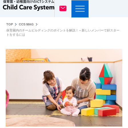
内
容
を
TOP
CCS MAG
ス
保育園内のチームビルディングのポイントを解説！～新しいメンバーで好スター
キ
トをするには
ッ
プ