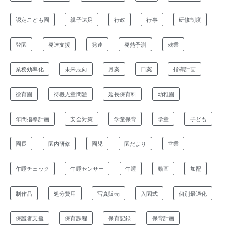
認定こども園
親子遠足
行政
行事
研修制度
登園
発達支援
発達
発熱予測
残業
業務効率化
未来志向
月案
日案
指導計画
徐育園
待機児童問題
延長保育料
幼稚園
年間指導計画
安全対策
学童保育
学童
子ども
園長
園内研修
園児
園だより
営業
午睡チェック
午睡センサー
午睡
動画
加配
制作品
処分費用
写真販売
入園式
個別最適化
保護者支援
保育課程
保育記録
保育計画