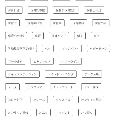
保育日誌
保育指導案
保育所保育指針
保育士不足
保育士
保育園経営
保育園
保育参観
保育の質
保育の5領域
保育
保健たより
例文
事例
乳幼児突然死症候群
七夕
マネジメント
ベビーテック
プール開き
ヒヤリハット
ハローウイン
ドキュメンテーション
トイレトレーニング
データ分析
データ
デジタル化
チェックシート
シフト作成
コロナ対応
クレーム
クリスマス
オンライン配信
オンライン研修
オムツ
イベント
ひな祭り