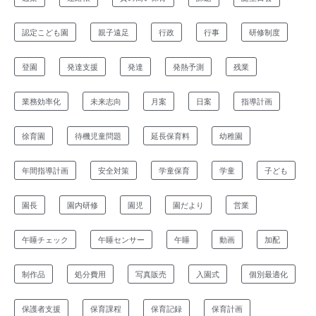
認定こども園
親子遠足
行政
行事
研修制度
登園
発達支援
発達
発熱予測
残業
業務効率化
未来志向
月案
日案
指導計画
徐育園
待機児童問題
延長保育料
幼稚園
年間指導計画
安全対策
学童保育
学童
子ども
園長
園内研修
園児
園だより
営業
午睡チェック
午睡センサー
午睡
動画
加配
制作品
処分費用
写真販売
入園式
個別最適化
保護者支援
保育課程
保育記録
保育計画