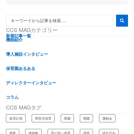
S
e
CCS MAGカテゴリー
a
r
新着記事一覧
機能紹介
c
h
...
導入施設インタビュー
保育園あるある
ディレクターインタビュー
コラム
CCS MAGタグ
食育計画
障害児保育
降園
開園
運動会
週案
連絡帳
質の高い保育
課題
誕生日会