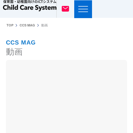
内
容
を
動画
TOP
CCS MAG
ス
キ
CCS MAG
ッ
動画
プ