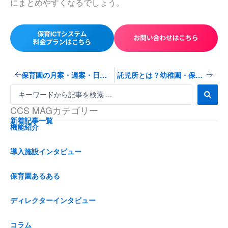
にまとめやすくなるでしょう。
Prev
Next
保育園の月案・週案・日案の書き方をご紹介【文例付】
託児所とは？幼稚園・保育園との違いを解説！
S
e
CCS MAGカテゴリー
a
r
新着記事一覧
機能紹介
c
h
...
導入施設インタビュー
保育園あるある
ディレクターインタビュー
コラム