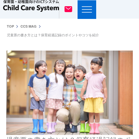
内
容
を
TOP
CCS MAG
ス
児童票の書き方とは？保育経過記録のポイントやコツを紹介
キ
ッ
プ