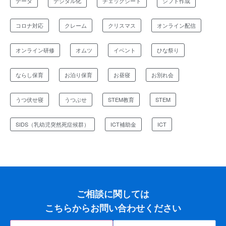
データ
デジタル化
チェックシート
シフト作成
コロナ対応
クレーム
クリスマス
オンライン配信
オンライン研修
オムツ
イベント
ひな祭り
ならし保育
お泊り保育
お昼寝
お別れ会
うつ伏せ寝
うつぶせ
STEM教育
STEM
SIDS（乳幼児突然死症候群）
ICT補助金
ICT
ご相談に関しては
こちらからお問い合わせください