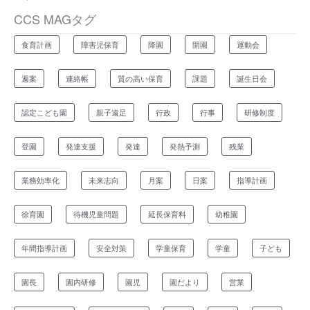
CCS MAGタグ
食育計画
障害児保育
降園
開園
運動会
週案
連絡帳
質の高い保育
課題
誕生日会
認定こども園
親子遠足
行政
行事
研修制度
登園
発達支援
発達
発熱予測
残業
業務効率化
未来志向
月案
日案
指導計画
徐育園
待機児童問題
延長保育料
幼稚園
年間指導計画
安全対策
学童保育
学童
子ども
園長
園内研修
園児
園だより
営業