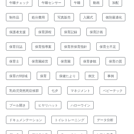
午睡チェック
午睡センサー
午睡
動画
加配
制作品
処分費用
写真販売
入園式
個別最適化
保護者支援
保育課程
保育記録
保育計画
保育日誌
保育指導案
保育所保育指針
保育士不足
保育士
保育園経営
保育園
保育参観
保育の質
保育の5領域
保育
保健たより
例文
事例
乳幼児突然死症候群
七夕
マネジメント
ベビーテック
プール開き
ヒヤリハット
ハローウイン
ドキュメンテーション
トイレトレーニング
データ分析