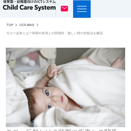
内
容
を
TOP
CCS MAG
ス
モロー反射とは？時期や疾患との関係性・激しい時の対処法を解説
キ
ッ
プ