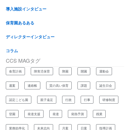
h
...
導入施設インタビュー
保育園あるある
ディレクターインタビュー
コラム
CCS MAGタグ
食育計画
障害児保育
降園
開園
運動会
週案
連絡帳
質の高い保育
課題
誕生日会
認定こども園
親子遠足
行政
行事
研修制度
登園
発達支援
発達
発熱予測
残業
業務効率化
未来志向
月案
日案
指導計画