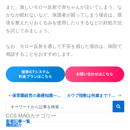
また、激しいモロー反射で赤ちゃんが泣いてしまう、な
かなか眠れないなど、保護者が困ってしまう場合は、環
境を整えたりおくるみを使用したりするなどの対処方法
を試してみましょう。
なお、モロー反射を通して不安を感じた場合は、病院で
相談することをおすすめします。
Prev
Next
保育園経営の基礎知識一覧｜メリットや経営者が抱える悩みなどを徹底解説！
カウプ指数は何歳まで？計算式や標準体重の判定基準を解説
S
e
CCS MAGカテゴリー
a
r
新着記事一覧
機能紹介
c