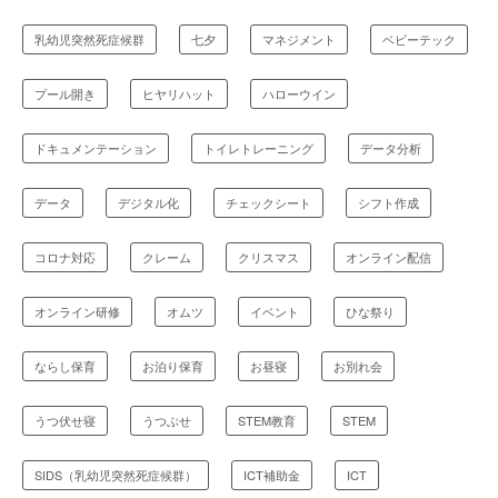
乳幼児突然死症候群
七夕
マネジメント
ベビーテック
プール開き
ヒヤリハット
ハローウイン
ドキュメンテーション
トイレトレーニング
データ分析
データ
デジタル化
チェックシート
シフト作成
コロナ対応
クレーム
クリスマス
オンライン配信
オンライン研修
オムツ
イベント
ひな祭り
ならし保育
お泊り保育
お昼寝
お別れ会
うつ伏せ寝
うつぶせ
STEM教育
STEM
SIDS（乳幼児突然死症候群）
ICT補助金
ICT