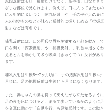
原始反射はモロー反射だけでなく、足や指、口などさま
ざまな部位で見られます。例えば、口に入ってきたもの
に反射的に吸いつく「哺乳反射」や、手の平や足の裏に
人の指やものなどが触ると反射的に握りしめる「把握反
射」などは有名です。
哺乳反射には、口の周辺や唇を刺激すると顔を動かして
口を開く「探索反射」や「捕捉反射」、乳首や指をくわ
えると舌を動かして吸う吸綴（きゅうてつ）反射があり
ます。
哺乳反射は生後5〜7ヶ月頃に、手の把握反射は生後4ヶ
月頃に、足の把握反射は生後11ヶ月頃になくなります。
また、赤ちゃんの脇を持って支えながら立たせるように
足の裏を床につけると、まるで歩いているかのように足
を交互に動かす「自動歩行」も原始反射です。この動き