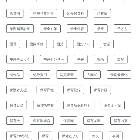
徐育園
待機児童問題
延長保育料
幼稚園
年間指導計画
安全対策
学童保育
学童
子ども
園長
園内研修
園児
園だより
営業
午睡チェック
午睡センサー
午睡
動画
加配
制作品
処分費用
写真販売
入園式
個別最適化
保護者支援
保育課程
保育記録
保育計画
保育日誌
保育指導案
保育所保育指針
保育士不足
保育士
保育園経営
保育園
保育参観
保育の質
保育の5領域
保育
保健たより
例文
事例