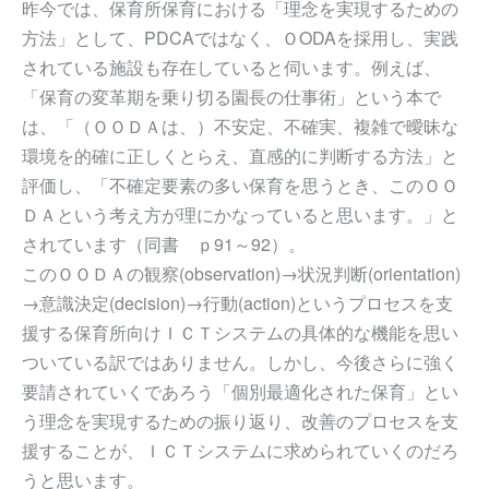
昨今では、保育所保育における「理念を実現するための
方法」として、PDCAではなく、ＯODAを採用し、実践
されている施設も存在していると伺います。例えば、
「保育の変革期を乗り切る園長の仕事術」という本で
は、「（ＯＯＤＡは、）不安定、不確実、複雑で曖昧な
環境を的確に正しくとらえ、直感的に判断する方法」と
評価し、「不確定要素の多い保育を思うとき、このＯＯ
ＤＡという考え方が理にかなっていると思います。」と
されています（同書 ｐ91～92）。
このＯＯＤＡの観察(observation)→状況判断(orientation)
→意識決定(decision)→行動(action)というプロセスを支
援する保育所向けＩＣＴシステムの具体的な機能を思い
ついている訳ではありません。しかし、今後さらに強く
要請されていくであろう「個別最適化された保育」とい
う理念を実現するための振り返り、改善のプロセスを支
援することが、ＩＣＴシステムに求められていくのだろ
うと思います。