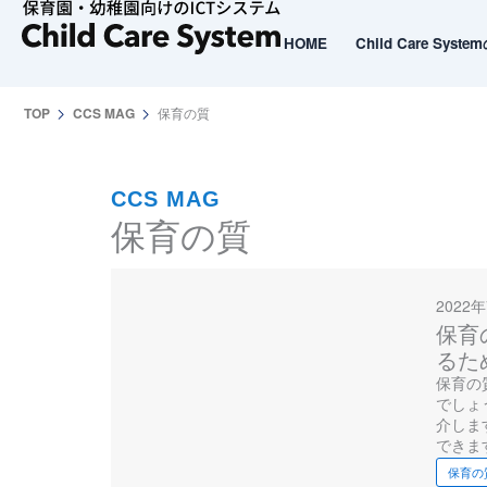
内
容
HOME
Child Care Syst
HOME
Child Care Syst
を
ス
TOP
CCS MAG
保育の質
キ
ッ
プ
CCS MAG
保育の質
2022
保育
るた
保育の
でしょ
介しま
できま
保育の