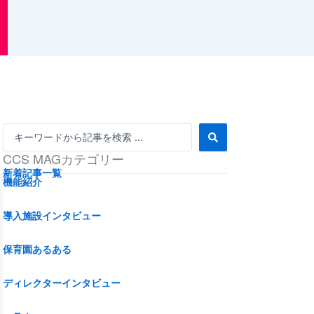
S
e
CCS MAGカテゴリー
a
r
新着記事一覧
機能紹介
c
h
...
導入施設インタビュー
保育園あるある
ディレクターインタビュー