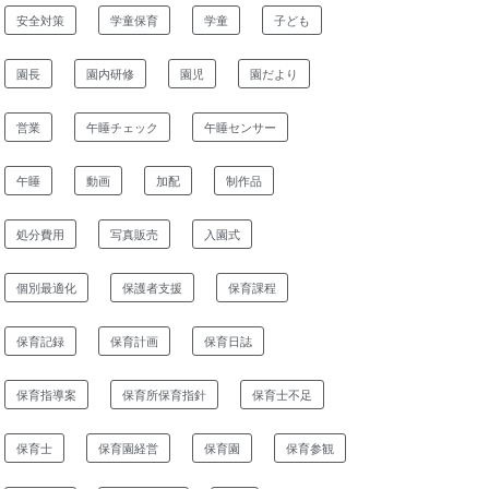
安全対策
学童保育
学童
子ども
園長
園内研修
園児
園だより
営業
午睡チェック
午睡センサー
午睡
動画
加配
制作品
処分費用
写真販売
入園式
個別最適化
保護者支援
保育課程
保育記録
保育計画
保育日誌
保育指導案
保育所保育指針
保育士不足
保育士
保育園経営
保育園
保育参観