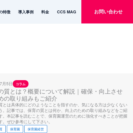
お問い合わせ
emの特徴
導入事例
料金
CCS MAG
お問い合わせ
emの特徴
導入事例
料金
CCS MAG
年7月5日
コラム
の質とは？概要について解説｜確保・向上させ
めの取り組みもご紹介
質とは具体的にどのようなことを指すのか、気になる方は少なくない
う。記事では、保育の質とは何か、向上のための取り組みなどをご紹
す。本記事を読むことで、保育園運営のために強化すべきことが把握
す。ぜひ参考にして下さい。
質
保育園
保育園経営