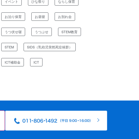
イベント
ひな祭り
ならし保育
お泊り保育
お昼寝
お別れ会
うつ伏せ寝
うつぶせ
STEM教育
STEM
SIDS（乳幼児突然死症候群）
ICT補助金
ICT