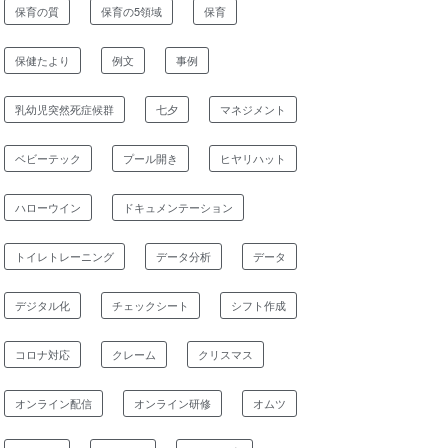
保育の質
保育の5領域
保育
保健たより
例文
事例
乳幼児突然死症候群
七夕
マネジメント
ベビーテック
プール開き
ヒヤリハット
ハローウイン
ドキュメンテーション
トイレトレーニング
データ分析
データ
デジタル化
チェックシート
シフト作成
コロナ対応
クレーム
クリスマス
オンライン配信
オンライン研修
オムツ