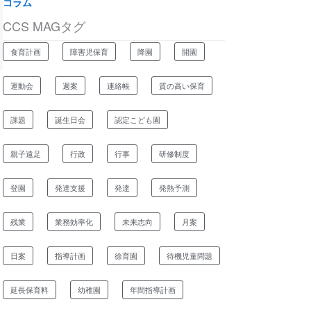
コラム
CCS MAGタグ
食育計画
障害児保育
降園
開園
運動会
週案
連絡帳
質の高い保育
課題
誕生日会
認定こども園
親子遠足
行政
行事
研修制度
登園
発達支援
発達
発熱予測
残業
業務効率化
未来志向
月案
日案
指導計画
徐育園
待機児童問題
延長保育料
幼稚園
年間指導計画