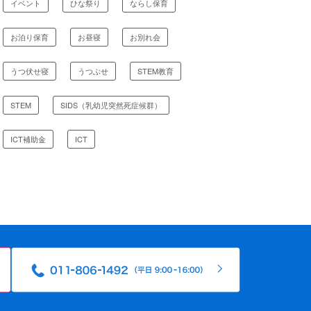
イベント
ひな祭り
ならし保育
お泊り保育
お昼寝
お別れ会
うつ伏せ寝
うつぶせ
STEM教育
STEM
SIDS（乳幼児突然死症候群）
ICT補助金
ICT