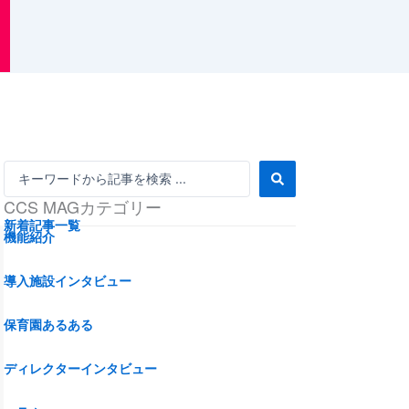
S
e
CCS MAGカテゴリー
a
r
新着記事一覧
機能紹介
c
h
...
導入施設インタビュー
保育園あるある
ディレクターインタビュー