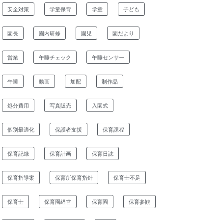
安全対策
学童保育
学童
子ども
園長
園内研修
園児
園だより
営業
午睡チェック
午睡センサー
午睡
動画
加配
制作品
処分費用
写真販売
入園式
個別最適化
保護者支援
保育課程
保育記録
保育計画
保育日誌
保育指導案
保育所保育指針
保育士不足
保育士
保育園経営
保育園
保育参観