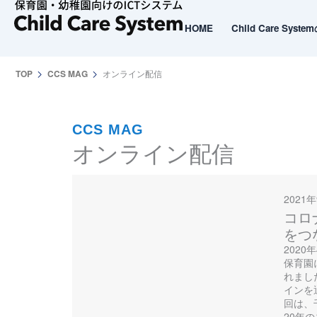
内
容
HOME
Child Care Syst
HOME
Child Care Syst
を
ス
TOP
CCS MAG
オンライン配信
キ
ッ
プ
CCS MAG
オンライン配信
2021
コロ
をつ
202
保育園
れまし
インを
回は、
20年