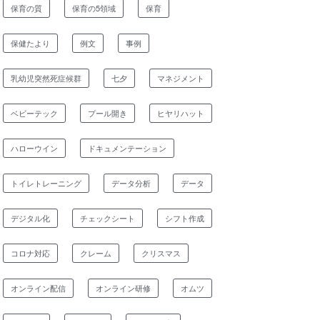
保育の質
保育の5領域
保育
保健たより
例文
事例
乳幼児突然死症候群
七夕
マネジメント
ベビーテック
プール開き
ヒヤリハット
ハローウイン
ドキュメンテーション
トイレトレーニング
データ分析
データ
デジタル化
チェックシート
シフト作成
コロナ対応
クレーム
クリスマス
オンライン配信
オンライン研修
オムツ