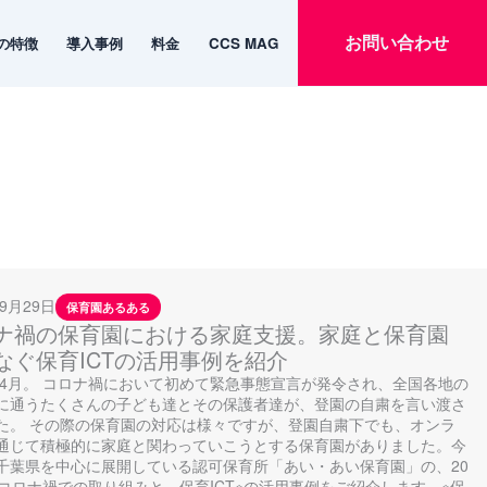
お問い合わせ
emの特徴
導入事例
料金
CCS MAG
お問い合わせ
emの特徴
導入事例
料金
CCS MAG
年9月29日
保育園あるある
ナ禍の保育園における家庭支援。家庭と保育園
なぐ保育ICTの活用事例を紹介
0年4月。 コロナ禍において初めて緊急事態宣言が発令され、全国各地の
に通うたくさんの子ども達とその保護者達が、登園の自粛を言い渡さ
た。 その際の保育園の対応は様々ですが、登園自粛下でも、オンラ
通じて積極的に家庭と関わっていこうとする保育園がありました。今
千葉県を中心に展開している認可保育所「あい・あい保育園」の、20
のコロナ禍での取り組みと、保育ICT※の活用事例をご紹介します。※保