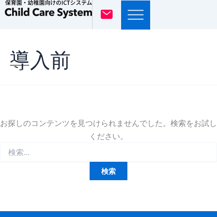
検
内
索
容
対
を
象:
ス
導入前
キ
ッ
プ
お探しのコンテンツを見つけられませんでした。検索をお試し
ください。